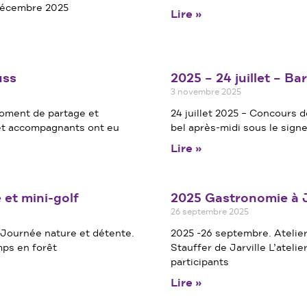
 décembre 2025
Lire »
uss
2025 – 24 juillet – 
3 novembre 2025
moment de partage et
24 juillet 2025 – Concours 
 et accompagnants ont eu
bel après-midi sous le signe
Lire »
e et mini-golf
2025 Gastronomie à J
26 septembre 2025
f Journée nature et détente.
2025 -26 septembre. Atelier
mps en forêt
Stauffer de Jarville L’atel
participants
Lire »