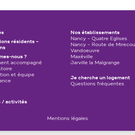
és
Nos établissements
Nancy – Quatre Eglises
ions résidents –
Nancy – Route de Mirecou
ons
Vandoeuvre
mes-nous ?
Maxéville
ment accompagné
Jarville la Malgrange
stoire
tion et équipe
Je cherche un logement
ance
Questions fréquentes
 / activités
Mentions légales