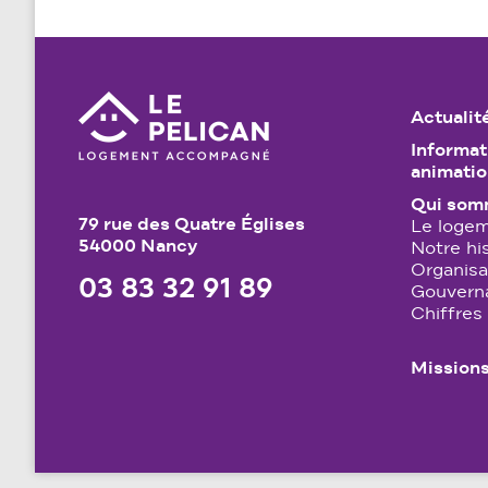
Actualit
Informat
animati
Qui som
79 rue des Quatre Églises
Le loge
54000 Nancy
Notre hi
Organisa
03 83 32 91 89
Gouvern
Chiffres
Missions