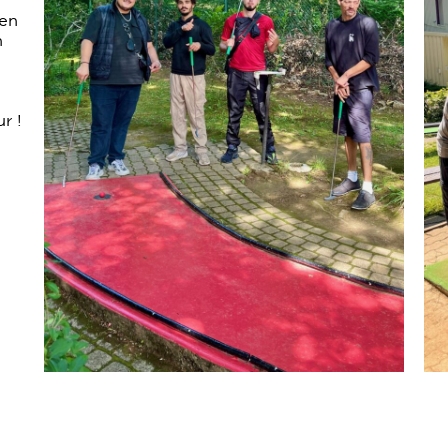
 en
n
r !