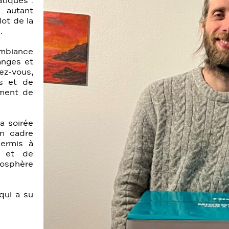
atiques :
… autant
lot de la
.
ambiance
anges et
-vous,
s et de
oment de
a soirée
un cadre
ermis à
r et de
osphère
qui a su